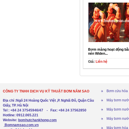
Bơm màng hoạt động bằn
nén Widen...
Giá:
Liên hệ
Bơm cứu hỏa
CÔNG TY TNHH DỊCH VỤ KỸ THUẬT BƠM NĂM SAO
Máy bơm nướ
Địa chỉ :Ngõ 24 Hoàng Quốc Việt ,P. Nghiã Đô, Quận Cầu
Giấy, TP. Hà Nội
Máy bơm nước
Tel : +84 24 37545946/47 - Fax: +84 24 37562850
Hotline: 0912.065.221
Máy bơm nước
Website:
bomhutchankhong.com
Bomnamsao.com.vn
Máy bơm hóa 