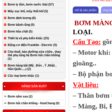
(click vào đây
Bơm ly tâm, bơm nước thải (57)
mô tả sản phẩm
ứng d
Máy sục khí, máy thổi khí (5)
Bơm định lượng (8)
BƠM MÀN
Bơm bánh răng (5)
LOẠI.
Bơm hóa chất (5)
Thiết bị và phụ kiên khác (25)
Cấu Tạo:
gồm
Động cơ điện Franklin - Electric (5)
– Motor khí:
Cho thuê, bảo dưỡng sửa chữa , thay
thế phụ tùng hệ Bơm hút chân không
(1)
gioăng..
Bơm hàng bãi (Mỹ , Đức , Ý ,Nhật ,
Hàn Quốc.....) (2)
– Bộ phận b
Các loại bơm khác (1)
Vật liệu:
HÃNG SẢN XUẤT
– Thân bơm 
Bơm năm sao (2)
Bơm hút chân không - HanChang (0)
– Màng, Bi,