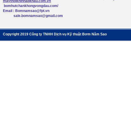
maythoikhinhapkhau.com.vn
bomhutchankhongvongdau.com/
Email : Bomnamsao@fpt.vn
sale.bomnamsao@gmail.com
Copyright 2019 Công ty TNHH Dịch vụ Kỹ thuật Bơm Năm Sao