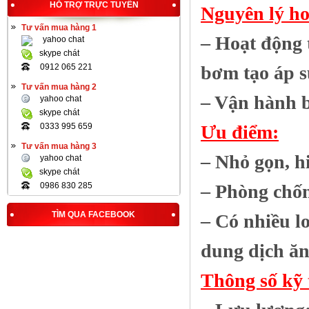
HỖ TRỢ TRỰC TUYẾN
Nguyên lý ho
Tư vấn mua hàng 1
– Hoạt động 
yahoo chat
skype chát
0912 065 221
bơm tạo áp s
Tư vấn mua hàng 2
– Vận hành b
yahoo chat
skype chát
0333 995 659
Ưu điểm:
Tư vấn mua hàng 3
– Nhỏ gọn, h
yahoo chat
skype chát
0986 830 285
– Phòng chốn
TÌM QUA FACEBOOK
– Có nhiều lo
dung dịch ăn
Thông số kỹ 