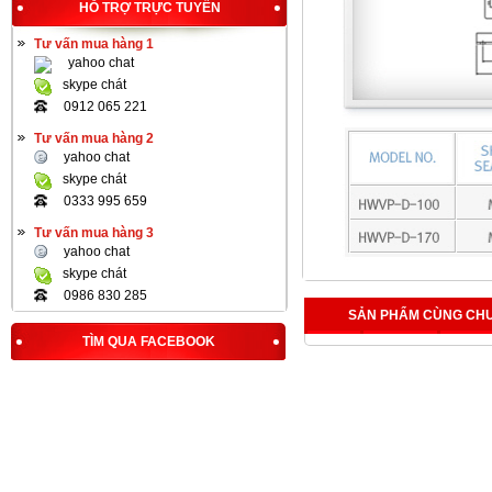
HỖ TRỢ TRỰC TUYẾN
Tư vấn mua hàng 1
yahoo chat
skype chát
0912 065 221
Tư vấn mua hàng 2
yahoo chat
skype chát
0333 995 659
Tư vấn mua hàng 3
yahoo chat
skype chát
0986 830 285
SẢN PHẨM CÙNG CH
TÌM QUA FACEBOOK