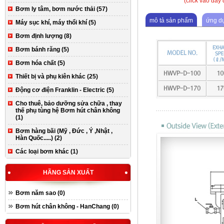
(click vào đây
Bơm ly tâm, bơm nước thải (57)
mô tả sản phẩm
ứng d
Máy sục khí, máy thổi khí (5)
Bơm định lượng (8)
Bơm bánh răng (5)
Bơm hóa chất (5)
Thiết bị và phụ kiên khác (25)
Động cơ điện Franklin - Electric (5)
Cho thuê, bảo dưỡng sửa chữa , thay
thế phụ tùng hệ Bơm hút chân không
(1)
Bơm hàng bãi (Mỹ , Đức , Ý ,Nhật ,
Hàn Quốc.....) (2)
Các loại bơm khác (1)
HÃNG SẢN XUẤT
Bơm năm sao (0)
Bơm hút chân không - HanChang (0)