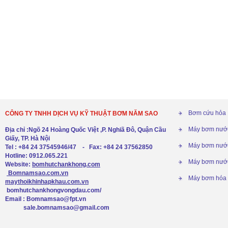
Bơm cứu hỏa
CÔNG TY TNHH DỊCH VỤ KỸ THUẬT BƠM NĂM SAO
Máy bơm nướ
Địa chỉ :Ngõ 24 Hoàng Quốc Việt ,P. Nghiã Đô, Quận Cầu
Giấy, TP. Hà Nội
Máy bơm nước
Tel : +84 24 37545946/47 - Fax: +84 24 37562850
Hotline: 0912.065.221
Máy bơm nước
Website:
bomhutchankhong.com
Bomnamsao.com.vn
Máy bơm hóa 
maythoikhinhapkhau.com.vn
bomhutchankhongvongdau.com/
Email : Bomnamsao@fpt.vn
sale.bomnamsao@gmail.com