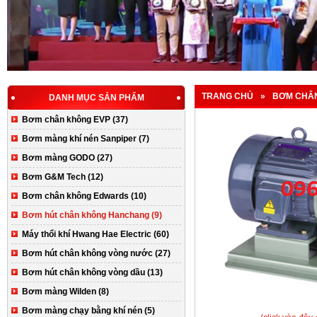
TRANG CHỦ
»
BƠM CHÂN 
DANH MỤC SẢN PHẨM
Bơm chân không EVP (37)
Bơm màng khí nén Sanpiper (7)
Bơm màng GODO (27)
Bơm G&M Tech (12)
Bơm chân không Edwards (10)
Bơm hút chân không Hanchang (9)
Máy thổi khí Hwang Hae Electric (60)
Bơm hút chân không vòng nước (27)
Bơm hút chân không vòng dầu (13)
Bơm màng Wilden (8)
Bơm màng chạy bằng khí nén (5)